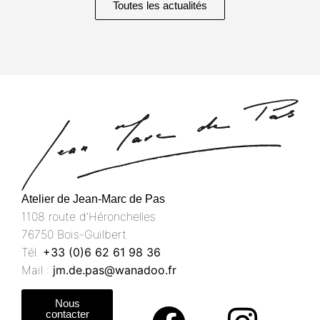
Toutes les actualités
Atelier de Jean-Marc de Pas
1108 route d’Héronchelles
76750 Bois-Guilbert
Tél.
+33 (0)6 62 61 98 36
Mail :
jm.de.pas@wanadoo.fr
Nous
contacter